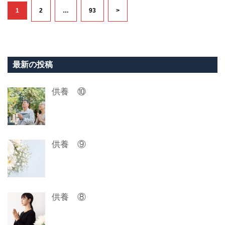
投
固
固
固
1
2
…
93
>
定
定
定
稿
ペ
ペ
ペ
ー
ナ
ー
ー
ジ
ジ
ジ
ビ
最新の投稿
ゲ
供養 ⑩
ー
シ
ョ
供養 ⑨
ン
供養 ⑧