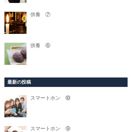
供養 ⑦
供養 ⑥
最新の投稿
スマートホン ⑩
スマートホン ⑨