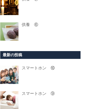
供養 ⑥
最新の投稿
スマートホン ⑩
スマートホン ⑨