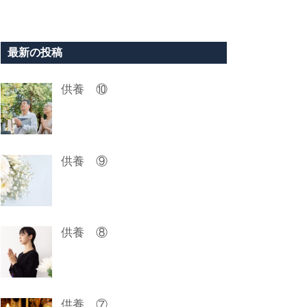
最新の投稿
供養 ⑩
供養 ⑨
供養 ⑧
供養 ⑦