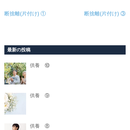
投
断捨離(片付け) ①
断捨離(片付け) ③
稿
ナ
ビ
最新の投稿
ゲ
供養 ⑩
ー
シ
ョ
供養 ⑨
ン
供養 ⑧