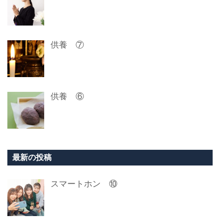
供養 ⑦
供養 ⑥
最新の投稿
スマートホン ⑩