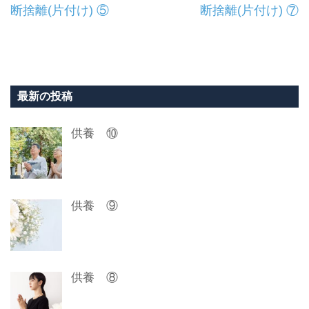
投
断捨離(片付け) ⑤
断捨離(片付け) ⑦
稿
ナ
ビ
最新の投稿
ゲ
供養 ⑩
ー
シ
ョ
供養 ⑨
ン
供養 ⑧