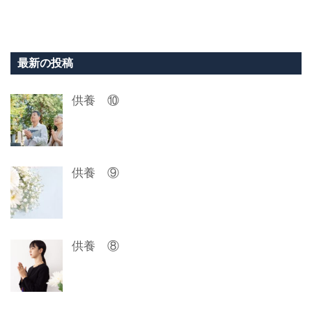
稿
ナ
ビ
最新の投稿
ゲ
供養 ⑩
ー
シ
ョ
供養 ⑨
ン
供養 ⑧