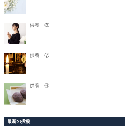
ン
供養 ⑧
供養 ⑦
供養 ⑥
最新の投稿