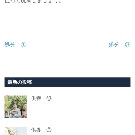
従って廃棄しましょう。
投
処分 ①
処分 ③
稿
ナ
ビ
最新の投稿
ゲ
供養 ⑩
ー
シ
ョ
供養 ⑨