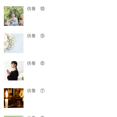
ゲ
供養 ⑩
ー
シ
ョ
供養 ⑨
ン
供養 ⑧
供養 ⑦