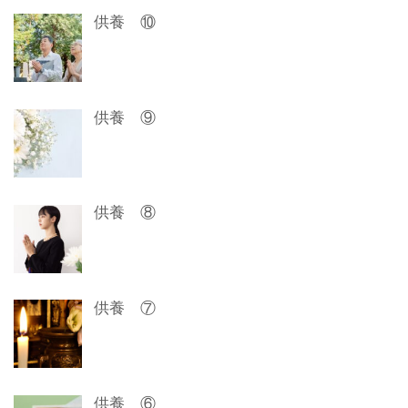
ゲ
供養 ⑩
ー
シ
ョ
供養 ⑨
ン
供養 ⑧
供養 ⑦
供養 ⑥