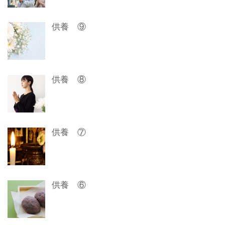
シ
ョ
供養 ⑨
ン
供養 ⑧
供養 ⑦
供養 ⑥