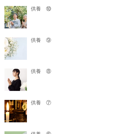
ゲ
供養 ⑩
ー
シ
ョ
供養 ⑨
ン
供養 ⑧
供養 ⑦