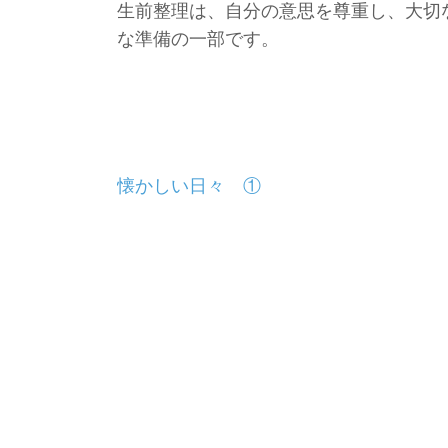
生前整理は、自分の意思を尊重し、大切
な準備の一部です。
投
懐かしい日々 ①
稿
ナ
ビ
ゲ
ー
シ