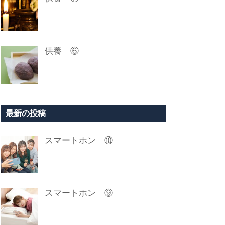
供養 ⑥
最新の投稿
スマートホン ⑩
スマートホン ⑨