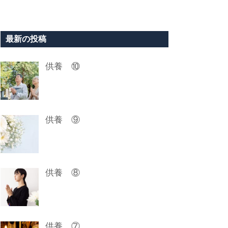
最新の投稿
供養 ⑩
供養 ⑨
供養 ⑧
供養 ⑦