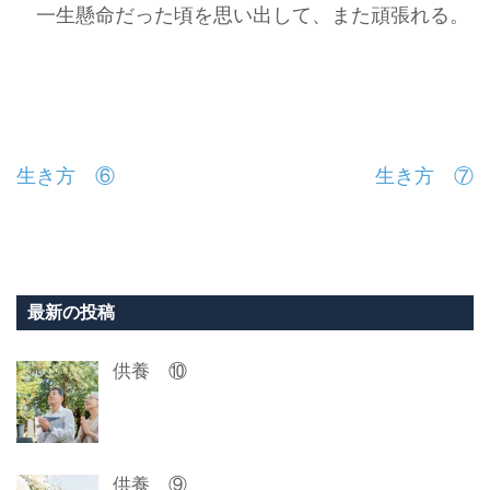
一生懸命だった頃を思い出して、また頑張れる。
投
生き方 ⑥
生き方 ⑦
稿
ナ
ビ
最新の投稿
ゲ
供養 ⑩
ー
シ
ョ
供養 ⑨