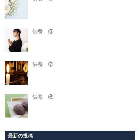
ン
供養 ⑧
供養 ⑦
供養 ⑥
最新の投稿