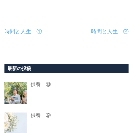
投
時間と人生 ①
時間と人生 ②
稿
ナ
ビ
最新の投稿
ゲ
供養 ⑩
ー
シ
ョ
供養 ⑨
ン