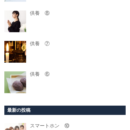
供養 ⑧
供養 ⑦
供養 ⑥
最新の投稿
スマートホン ⑩