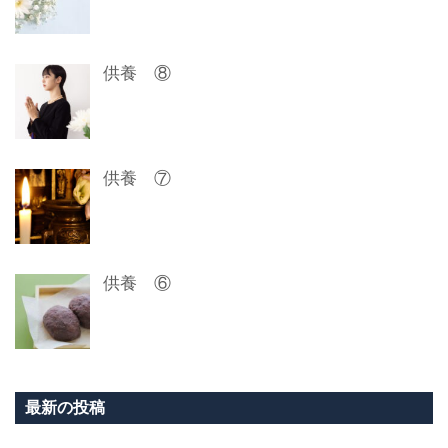
供養 ⑧
供養 ⑦
供養 ⑥
最新の投稿