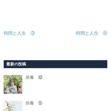
投
時間と人生 ③
時間と人生 ④
稿
ナ
ビ
最新の投稿
ゲ
供養 ⑩
ー
シ
ョ
供養 ⑨
ン