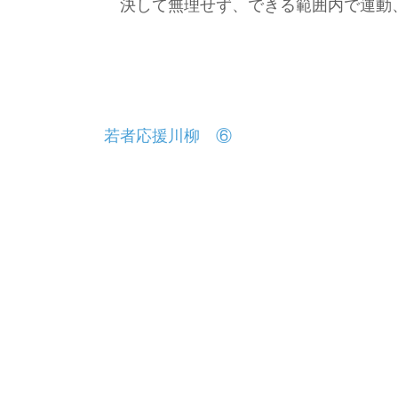
決して無理せず、できる範囲内で運動
投
若者応援川柳 ⑥
稿
ナ
ビ
ゲ
ー
シ
ョ