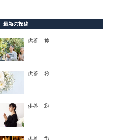
最新の投稿
供養 ⑩
供養 ⑨
供養 ⑧
供養 ⑦