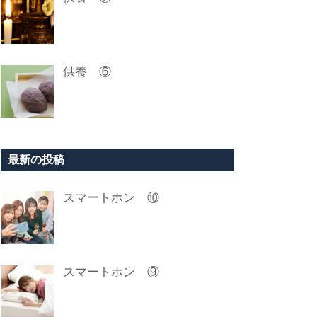
供養 ⑥
最新の投稿
スマートホン ⑩
スマートホン ⑨