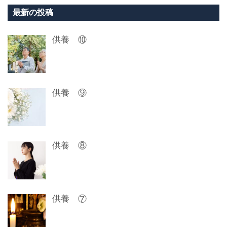
ビ
最新の投稿
ゲ
供養 ⑩
ー
シ
ョ
供養 ⑨
ン
供養 ⑧
供養 ⑦