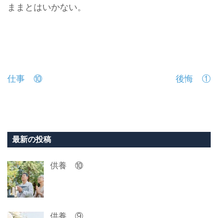
ままとはいかない。
投
仕事 ⑩
後悔 ①
稿
ナ
ビ
最新の投稿
ゲ
供養 ⑩
ー
シ
ョ
供養 ⑨