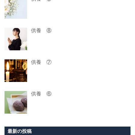
ン
供養 ⑧
供養 ⑦
供養 ⑥
最新の投稿