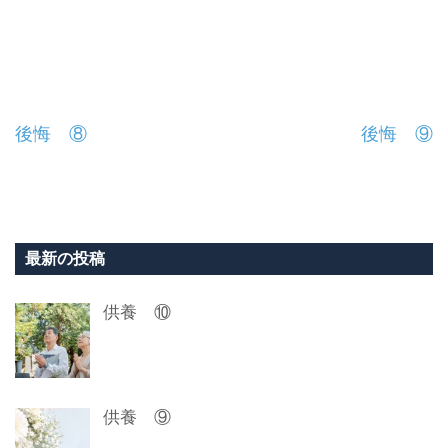
投
後悔 ⑧
後悔 ⑨
稿
ナ
ビ
最新の投稿
ゲ
供養 ⑩
ー
シ
ョ
供養 ⑨
ン