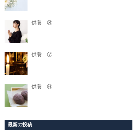
供養 ⑧
供養 ⑦
供養 ⑥
最新の投稿