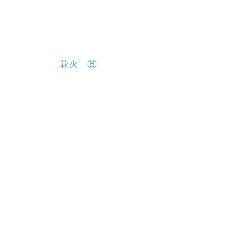
投
花火 ⑧
稿
ナ
ビ
ゲ
ー
シ
ョ
ン