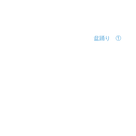
盆踊り ①