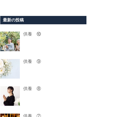
最新の投稿
供養 ⑩
供養 ⑨
供養 ⑧
供養 ⑦