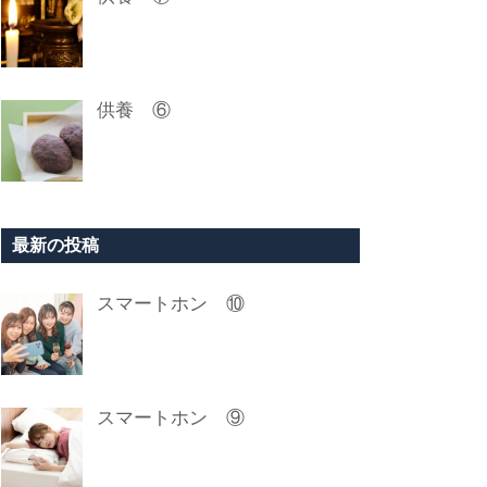
供養 ⑥
最新の投稿
スマートホン ⑩
スマートホン ⑨