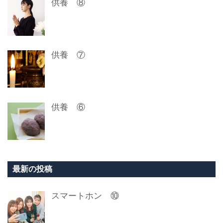
供養 ⑧
供養 ⑦
供養 ⑥
最新の投稿
スマートホン ⑩