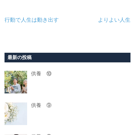
投
行動で人生は動き出す
よりよい人生
稿
ナ
ビ
最新の投稿
ゲ
供養 ⑩
ー
シ
ョ
供養 ⑨
ン