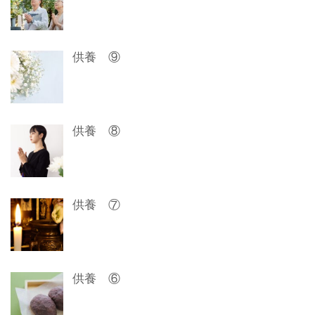
シ
ョ
供養 ⑨
ン
供養 ⑧
供養 ⑦
供養 ⑥