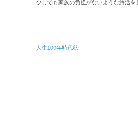
少しでも家族の負担がないような終活を
投
人生100年時代⑥
稿
ナ
ビ
ゲ
ー
シ
ョ