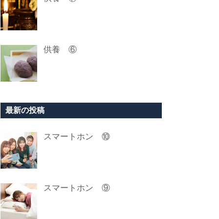
供養 ⑥
最新の投稿
スマートホン ⑩
スマートホン ⑨