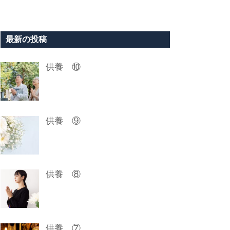
最新の投稿
供養 ⑩
供養 ⑨
供養 ⑧
供養 ⑦