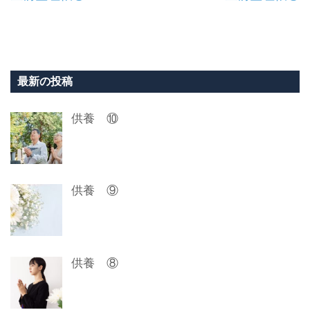
稿
ナ
ビ
最新の投稿
ゲ
供養 ⑩
ー
シ
ョ
供養 ⑨
ン
供養 ⑧