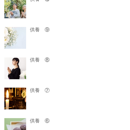
ー
シ
ョ
供養 ⑨
ン
供養 ⑧
供養 ⑦
供養 ⑥