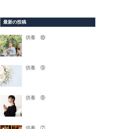
最新の投稿
供養 ⑩
供養 ⑨
供養 ⑧
供養 ⑦