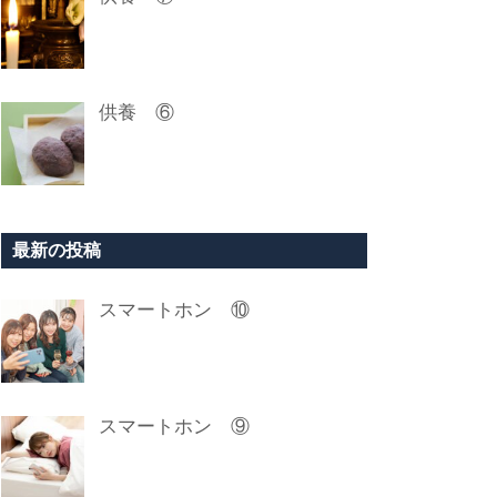
供養 ⑥
最新の投稿
スマートホン ⑩
スマートホン ⑨