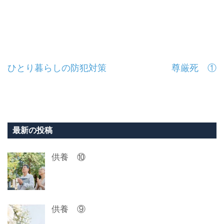
投
ひとり暮らしの防犯対策
尊厳死 ①
稿
ナ
ビ
最新の投稿
ゲ
供養 ⑩
ー
シ
ョ
供養 ⑨
ン