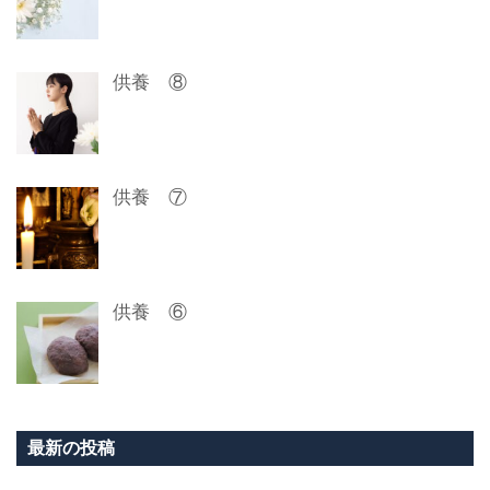
供養 ⑧
供養 ⑦
供養 ⑥
最新の投稿