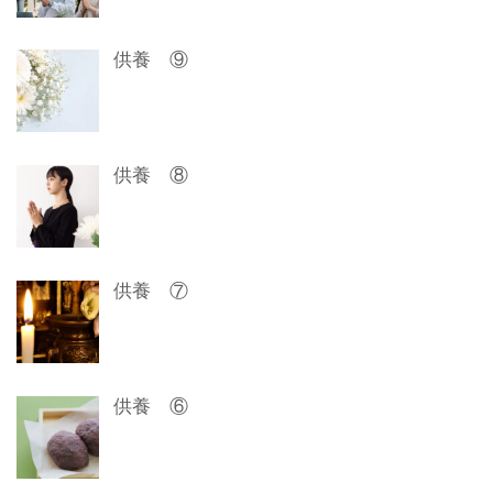
シ
ョ
供養 ⑨
ン
供養 ⑧
供養 ⑦
供養 ⑥