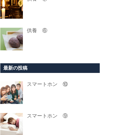
供養 ⑥
最新の投稿
スマートホン ⑩
スマートホン ⑨