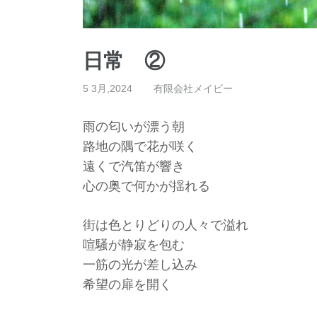
日常 ②
5 3月,2024
有限会社メイビー
雨の匂いが漂う朝
路地の隅で花が咲く
遠くで汽笛が響き
心の奥で何かが揺れる
街は色とりどりの人々で溢れ
喧騒が静寂を包む
一筋の光が差し込み
希望の扉を開く