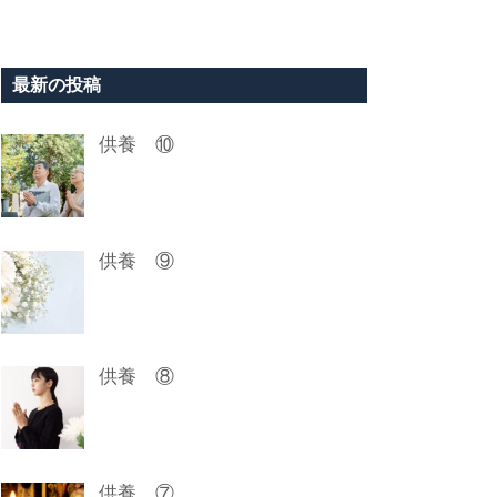
最新の投稿
供養 ⑩
供養 ⑨
供養 ⑧
供養 ⑦