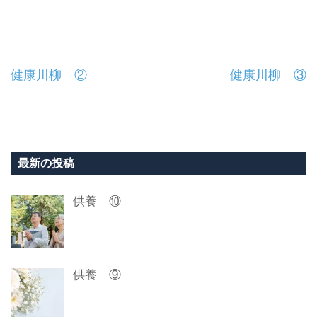
投
健康川柳 ②
健康川柳 ③
稿
ナ
ビ
最新の投稿
ゲ
供養 ⑩
ー
シ
ョ
供養 ⑨
ン