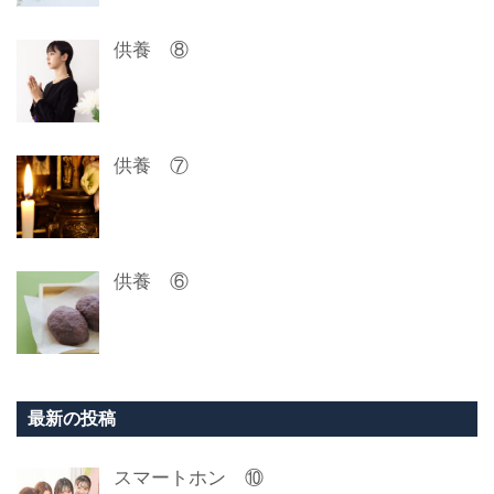
供養 ⑧
供養 ⑦
供養 ⑥
最新の投稿
スマートホン ⑩