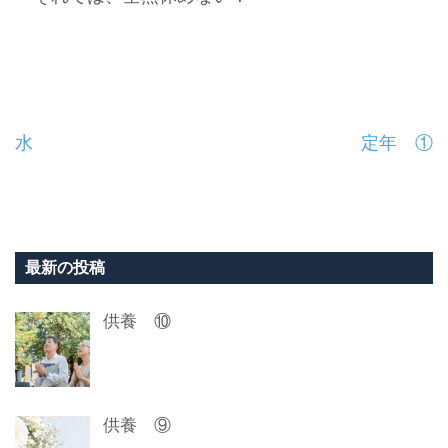
投
水
定年 ①
稿
ナ
ビ
最新の投稿
ゲ
供養 ⑩
ー
シ
ョ
供養 ⑨