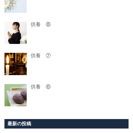
ン
供養 ⑧
供養 ⑦
供養 ⑥
最新の投稿