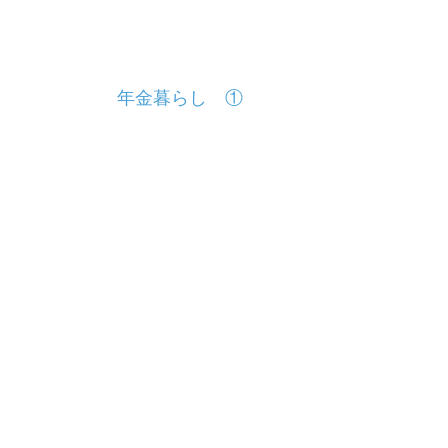
投
年金暮らし ①
稿
ナ
ビ
ゲ
ー
シ
ョ
ン