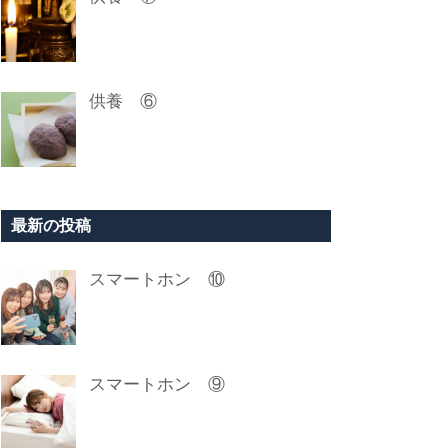
供養 ⑥
最新の投稿
スマートホン ⑩
スマートホン ⑨