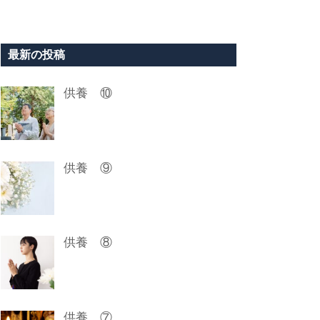
最新の投稿
供養 ⑩
供養 ⑨
供養 ⑧
供養 ⑦