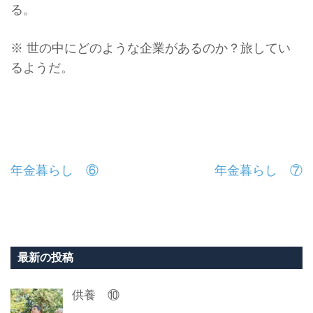
る。
※ 世の中にどのような企業があるのか？旅してい
るようだ。
投
年金暮らし ⑥
年金暮らし ⑦
稿
ナ
ビ
最新の投稿
ゲ
供養 ⑩
ー