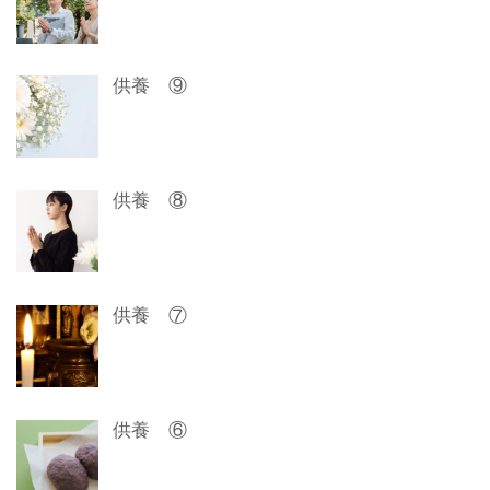
シ
ョ
供養 ⑨
ン
供養 ⑧
供養 ⑦
供養 ⑥