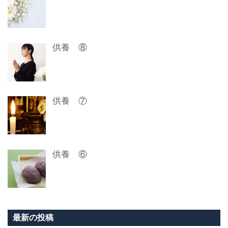
ン
供養 ⑧
供養 ⑦
供養 ⑥
最新の投稿