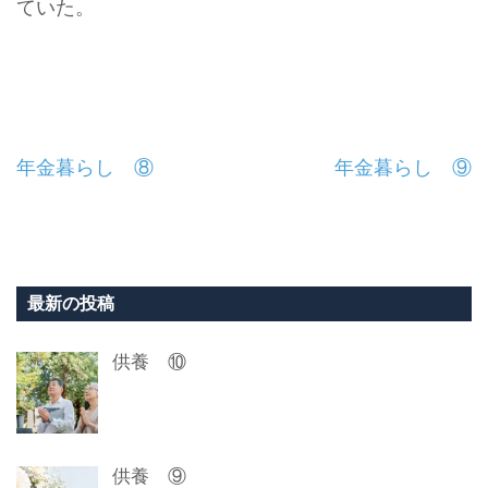
ていた。
投
年金暮らし ⑧
年金暮らし ⑨
稿
ナ
ビ
最新の投稿
ゲ
供養 ⑩
ー
シ
ョ
供養 ⑨