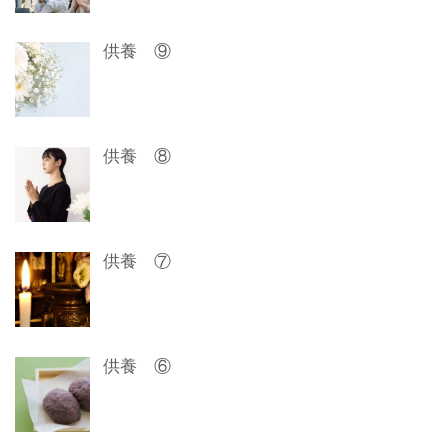
シ
ョ
供養 ⑨
ン
供養 ⑧
供養 ⑦
供養 ⑥