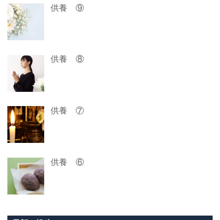
ョ
供養 ⑨
ン
供養 ⑧
供養 ⑦
供養 ⑥