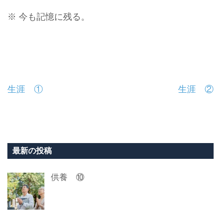
※ 今も記憶に残る。
投
生涯 ①
生涯 ②
稿
ナ
ビ
最新の投稿
ゲ
供養 ⑩
ー
シ