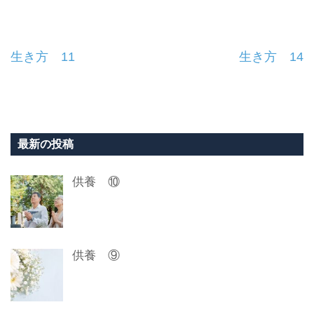
投
生き方 11
生き方 14
稿
ナ
ビ
最新の投稿
ゲ
供養 ⑩
ー
シ
ョ
供養 ⑨
ン