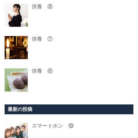
供養 ⑧
供養 ⑦
供養 ⑥
最新の投稿
スマートホン ⑩