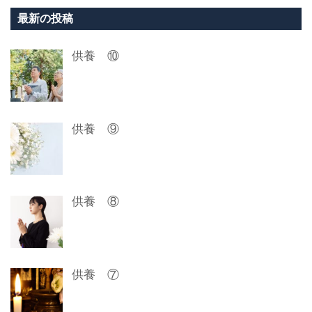
ビ
最新の投稿
ゲ
供養 ⑩
ー
シ
ョ
供養 ⑨
ン
供養 ⑧
供養 ⑦