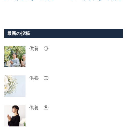
稿
ナ
ビ
最新の投稿
ゲ
供養 ⑩
ー
シ
ョ
供養 ⑨
ン
供養 ⑧