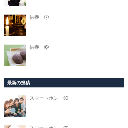
供養 ⑦
供養 ⑥
最新の投稿
スマートホン ⑩