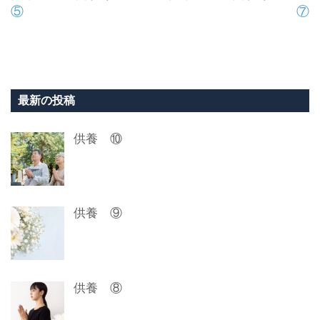
⑤
⑦
稿
ナ
ビ
ゲ
最新の投稿
ー
供養 ⑩
シ
ョ
ン
供養 ⑨
供養 ⑧