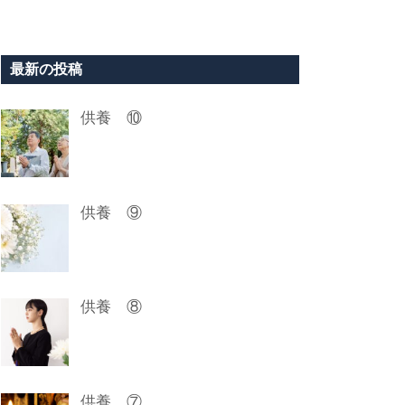
最新の投稿
供養 ⑩
供養 ⑨
供養 ⑧
供養 ⑦