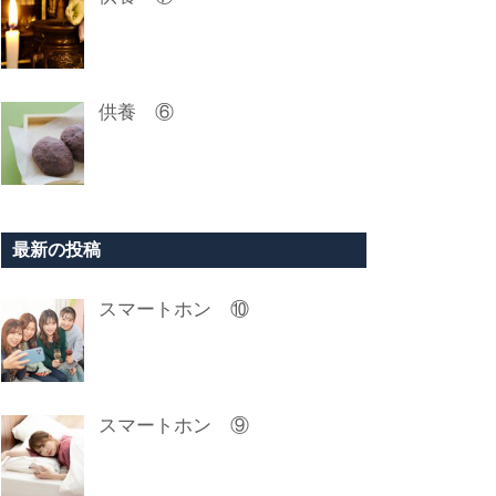
供養 ⑥
最新の投稿
スマートホン ⑩
スマートホン ⑨