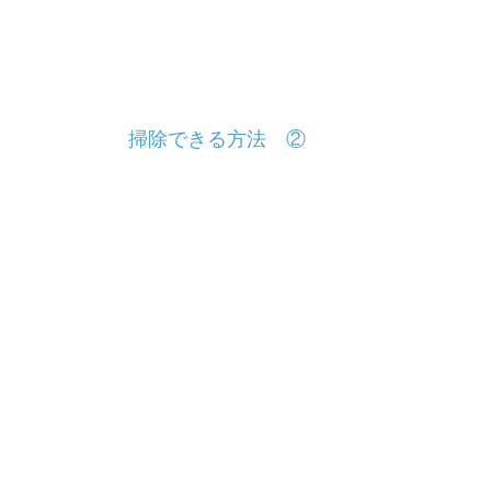
投
掃除できる方法 ②
稿
ナ
ビ
ゲ
ー
シ
ョ
ン