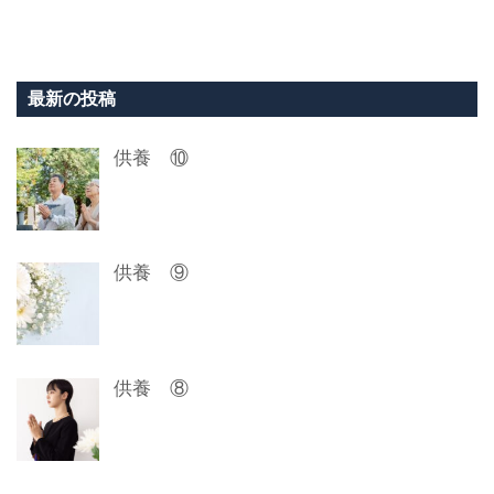
稿
ナ
ビ
最新の投稿
ゲ
供養 ⑩
ー
シ
ョ
供養 ⑨
ン
供養 ⑧