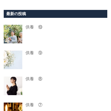
ナ
ビ
最新の投稿
ゲ
供養 ⑩
ー
シ
ョ
供養 ⑨
ン
供養 ⑧
供養 ⑦