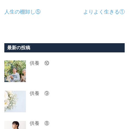
投
人生の棚卸し⑤
よりよく生きる①
稿
ナ
ビ
最新の投稿
ゲ
供養 ⑩
ー
シ
ョ
供養 ⑨
ン
供養 ⑧