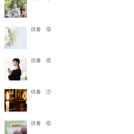
ー
シ
ョ
供養 ⑨
ン
供養 ⑧
供養 ⑦
供養 ⑥