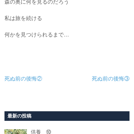
森の奥に何を見るのだろう
私は旅を続ける
何かを見つけられるまで…
投
死ぬ前の後悔②
死ぬ前の後悔③
稿
ナ
ビ
最新の投稿
ゲ
供養 ⑩