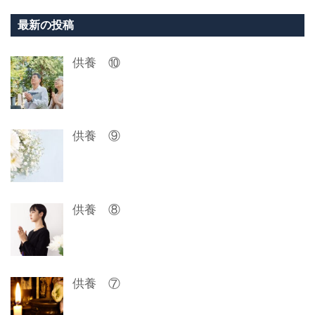
ビ
最新の投稿
ゲ
供養 ⑩
ー
シ
ョ
供養 ⑨
ン
供養 ⑧
供養 ⑦