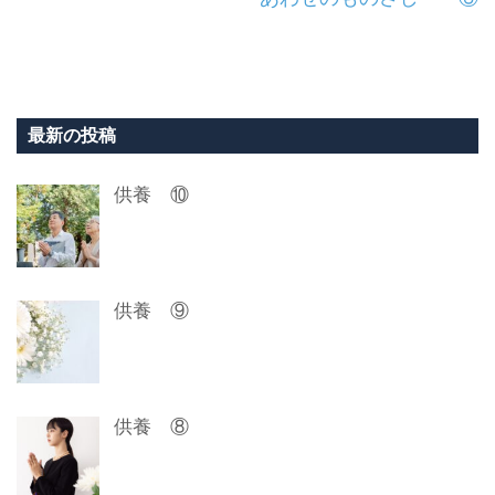
稿
ナ
ビ
ゲ
最新の投稿
ー
供養 ⑩
シ
ョ
ン
供養 ⑨
供養 ⑧