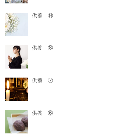
シ
ョ
供養 ⑨
ン
供養 ⑧
供養 ⑦
供養 ⑥